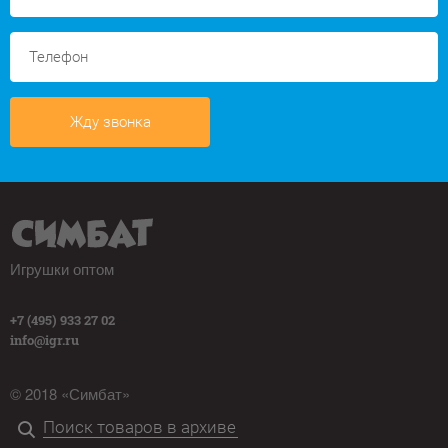
Жду звонка
Игрушки оптом
+7 (495) 933 27 02
info@igr.ru
© 2018 «Симбат»