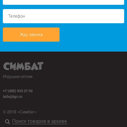
Жду звонка
Игрушки оптом
+7 (495) 933 27 02
info@igr.ru
© 2018 «Симбат»