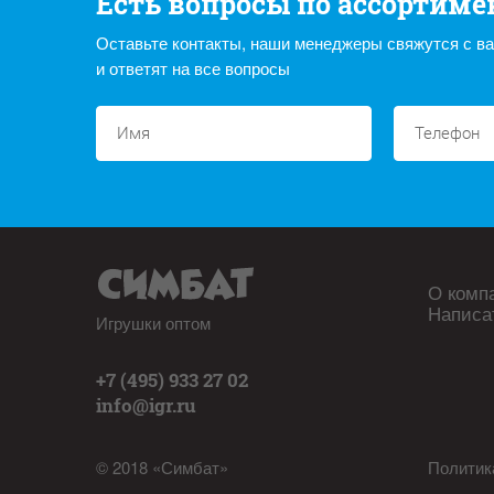
Есть вопросы по ассортиме
Оставьте контакты, наши менеджеры свяжутся с в
и ответят на все вопросы
О комп
Написа
Игрушки оптом
+7 (495) 933 27 02
info@igr.ru
© 2018 «Симбат»
Политик