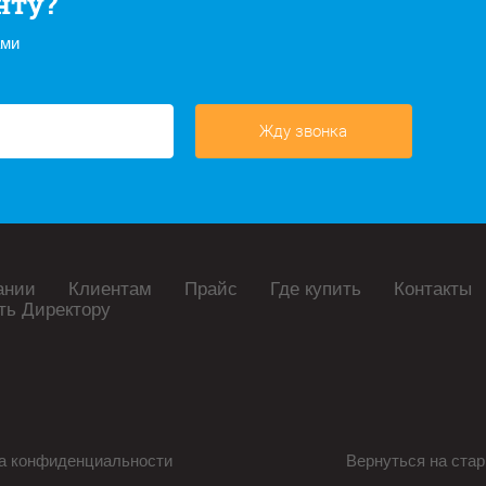
нту?
ами
Жду звонка
ании
Клиентам
Прайс
Где купить
Контакты
ть Директору
а конфиденциальности
Вернуться на стар