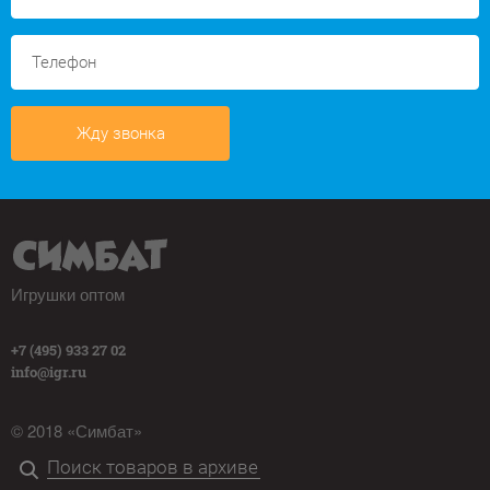
Жду звонка
Игрушки оптом
+7 (495) 933 27 02
info@igr.ru
© 2018 «Симбат»