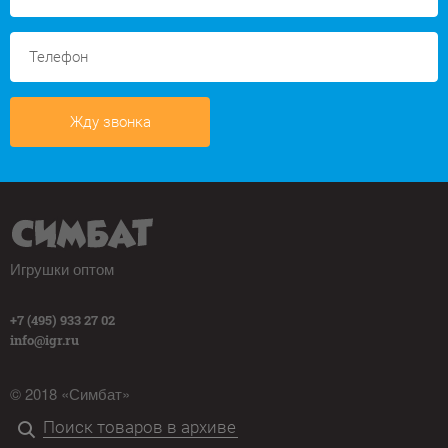
Жду звонка
Игрушки оптом
+7 (495) 933 27 02
info@igr.ru
© 2018 «Симбат»