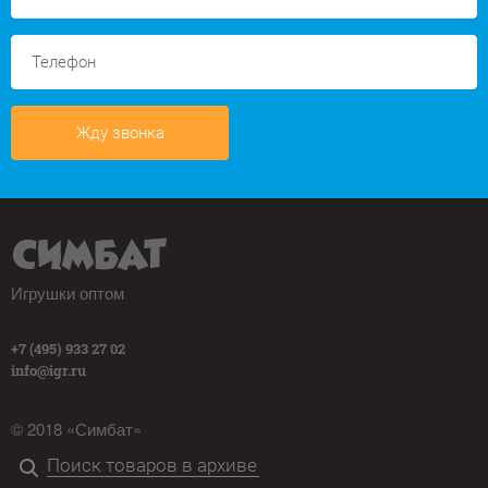
Жду звонка
Игрушки оптом
+7 (495) 933 27 02
info@igr.ru
© 2018 «Симбат»