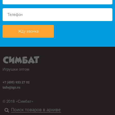
Жду звонка
Игрушки оптом
+7 (495) 933 27 02
info@igr.ru
© 2018 «Симбат»