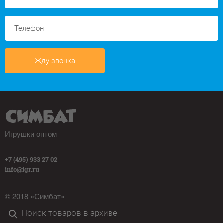
Жду звонка
Игрушки оптом
+7 (495) 933 27 02
info@igr.ru
© 2018 «Симбат»