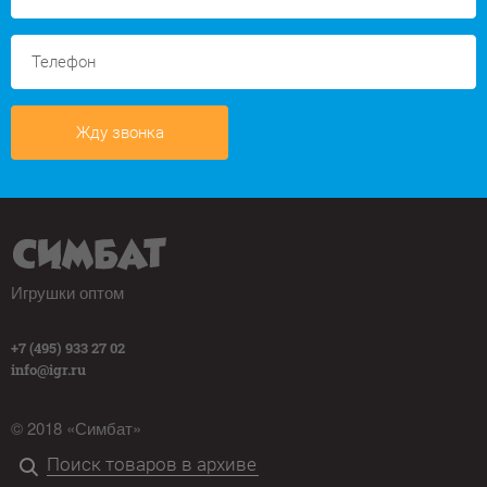
Жду звонка
Игрушки оптом
+7 (495) 933 27 02
info@igr.ru
© 2018 «Симбат»