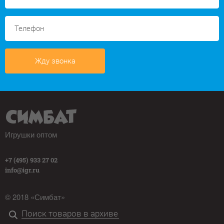
Жду звонка
Игрушки оптом
+7 (495) 933 27 02
info@igr.ru
© 2018 «Симбат»