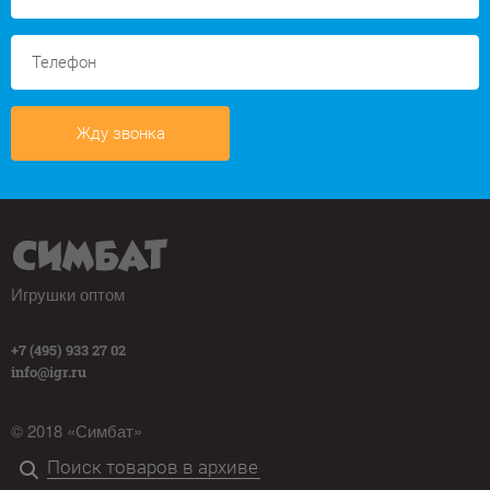
Жду звонка
Игрушки оптом
+7 (495) 933 27 02
info@igr.ru
© 2018 «Симбат»