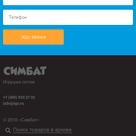
Жду звонка
Игрушки оптом
+7 (495) 933 27 02
info@igr.ru
© 2018 «Симбат»