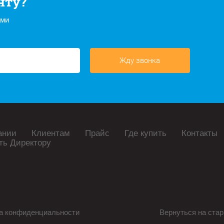
нту?
ами
Жду звонка
ании
Клиентам
Прайс
Где купить
Контакты
ть Директору
а конфиденциальности
Вернуться на стар