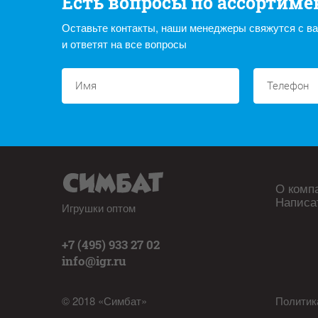
Есть вопросы по ассортиме
Оставьте контакты, наши менеджеры свяжутся с в
и ответят на все вопросы
О комп
Написа
Игрушки оптом
+7 (495) 933 27 02
info@igr.ru
© 2018 «Симбат»
Политик