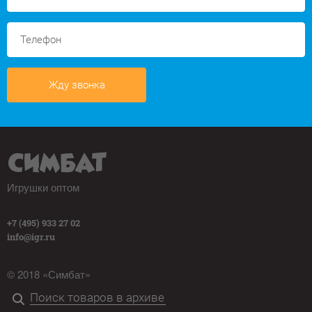
Жду звонка
Игрушки оптом
+7 (495) 933 27 02
info@igr.ru
© 2018 «Симбат»