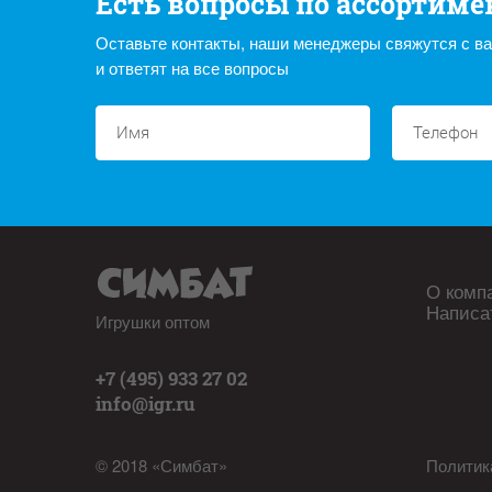
Есть вопросы по ассортиме
Оставьте контакты, наши менеджеры свяжутся с в
и ответят на все вопросы
О комп
Написа
Игрушки оптом
+7 (495) 933 27 02
info@igr.ru
© 2018 «Симбат»
Политик