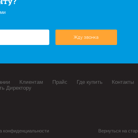
нту?
ами
Жду звонка
ании
Клиентам
Прайс
Где купить
Контакты
ть Директору
а конфиденциальности
Вернуться на стар