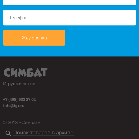
Жду звонка
Игрушки оптом
+7 (495) 933 27 02
info@igr.ru
© 2018 «Симбат»