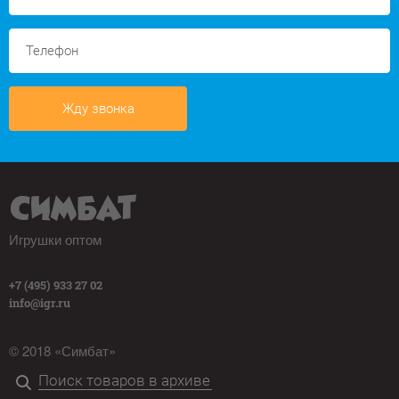
Жду звонка
Игрушки оптом
+7 (495) 933 27 02
info@igr.ru
© 2018 «Симбат»