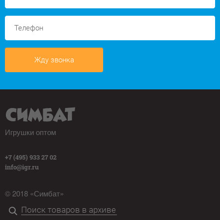
Жду звонка
Игрушки оптом
+7 (495) 933 27 02
info@igr.ru
© 2018 «Симбат»