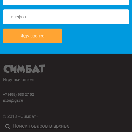
Жду звонка
Игрушки оптом
+7 (495) 933 27 02
info@igr.ru
© 2018 «Симбат»