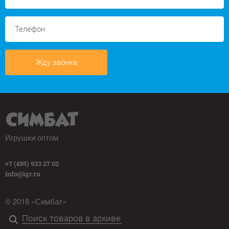
Жду звонка
Игрушки оптом
+7 (495) 933 27 02
info@igr.ru
© 2018 «Симбат»