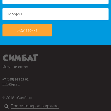
Жду звонка
Игрушки оптом
+7 (495) 933 27 02
info@igr.ru
© 2018 «Симбат»