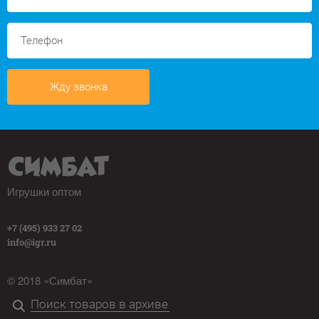
Жду звонка
Игрушки оптом
+7 (495) 933 27 02
info@igr.ru
© 2018 «Симбат»