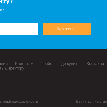
нту?
ами
Жду звонка
ании
Клиентам
Прайс
Где купить
Контакты
ть Директору
а конфиденциальности
Вернуться на стар