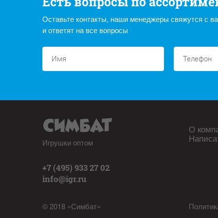
Есть вопросы по ассортиме
Оставьте контакты, наши менеджеры свяжутся с в
и ответят на все вопросы
О комп
Написа
Игрушки оптом
+7 (495) 933 27 02
info@igr.ru
© 2018 «Симбат»
Политик