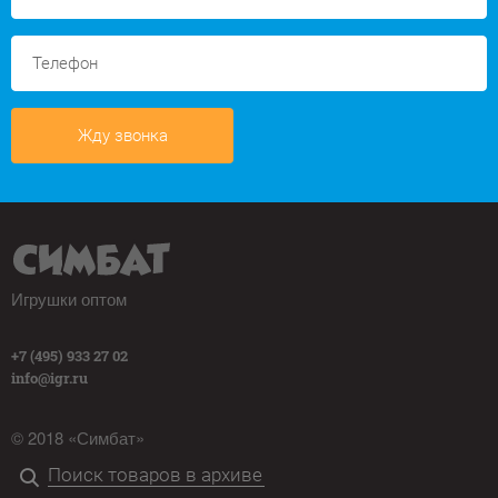
Жду звонка
Игрушки оптом
+7 (495) 933 27 02
info@igr.ru
© 2018 «Симбат»