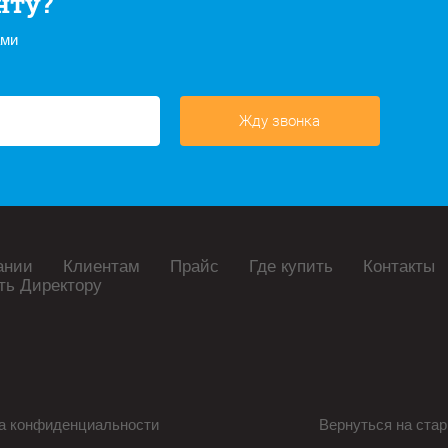
нту?
ами
Жду звонка
ании
Клиентам
Прайс
Где купить
Контакты
ть Директору
а конфиденциальности
Вернуться на стар