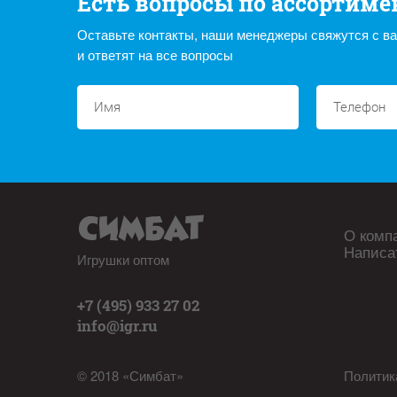
Есть вопросы по ассортиме
Оставьте контакты, наши менеджеры свяжутся с в
и ответят на все вопросы
О комп
Написа
Игрушки оптом
+7 (495) 933 27 02
info@igr.ru
© 2018 «Симбат»
Политик