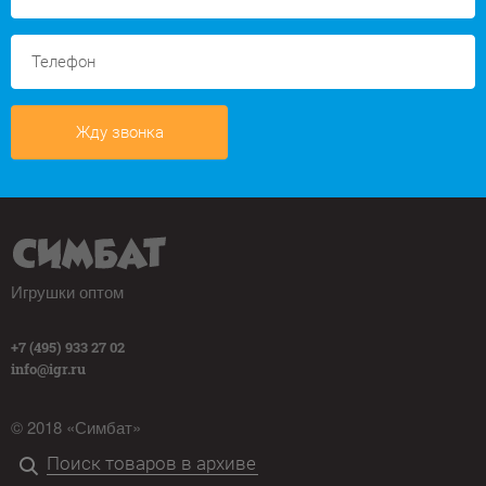
Жду звонка
Игрушки оптом
+7 (495) 933 27 02
info@igr.ru
© 2018 «Симбат»