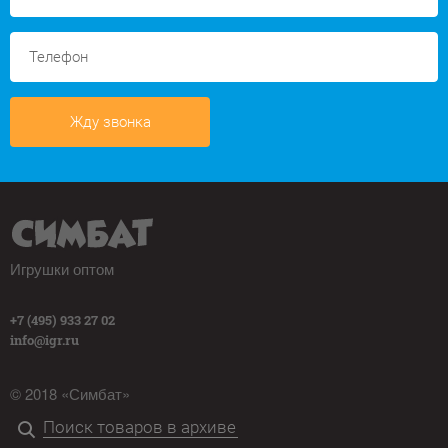
Жду звонка
Игрушки оптом
+7 (495) 933 27 02
info@igr.ru
© 2018 «Симбат»