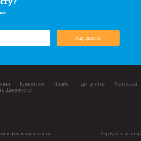
нту?
ами
Жду звонка
ании
Клиентам
Прайс
Где купить
Контакты
ть Директору
а конфиденциальности
Вернуться на стар