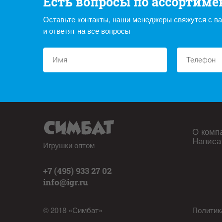
Есть вопросы по ассортиме
Оставьте контакты, наши менеджеры свяжутся с в
и ответят на все вопросы
О комп
Написа
Игрушки оптом
+7 (495) 933 27 02
info@igr.ru
© 2018 «Симбат»
Политик