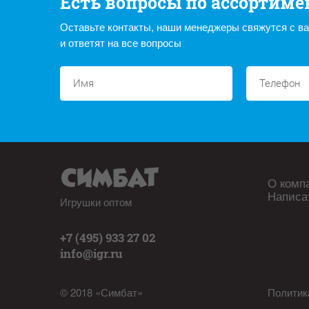
Есть вопросы по ассортиме
Оставьте контакты, наши менеджеры свяжутся с в
и ответят на все вопросы
О комп
Написа
Игрушки оптом
+7 (495) 933 27 02
info@igr.ru
© 2018 «Симбат»
Политик