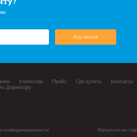
нту?
ами
Жду звонка
ании
Клиентам
Прайс
Где купить
Контакты
ть Директору
а конфиденциальности
Вернуться на стар