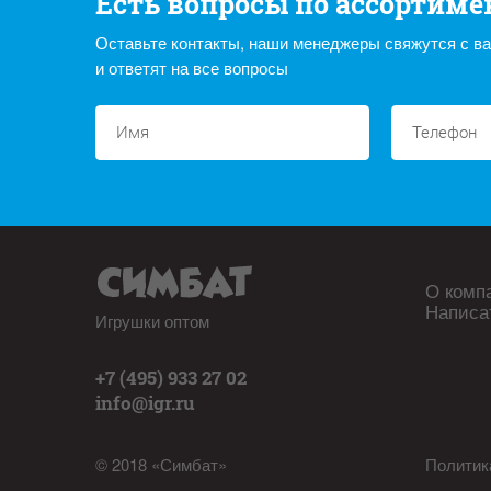
Есть вопросы по ассортиме
Оставьте контакты, наши менеджеры свяжутся с в
и ответят на все вопросы
О комп
Написа
Игрушки оптом
+7 (495) 933 27 02
info@igr.ru
© 2018 «Симбат»
Политик