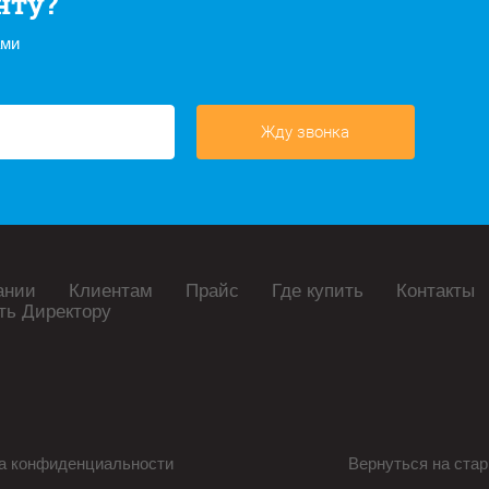
нту?
ами
Жду звонка
ании
Клиентам
Прайс
Где купить
Контакты
ть Директору
а конфиденциальности
Вернуться на стар