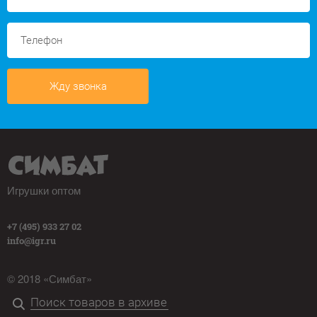
Жду звонка
Игрушки оптом
+7 (495) 933 27 02
info@igr.ru
© 2018 «Симбат»