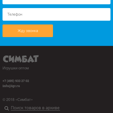
Жду звонка
Игрушки оптом
+7 (495) 933 27 02
info@igr.ru
© 2018 «Симбат»