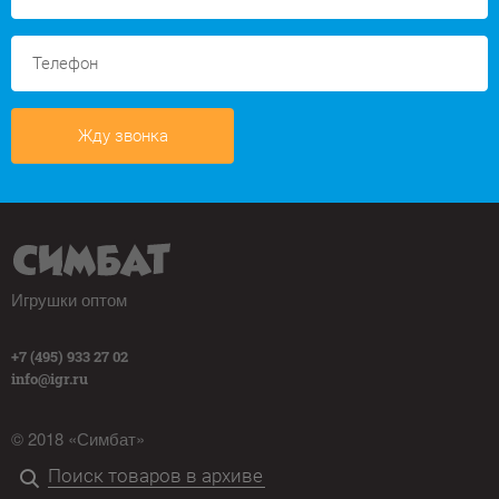
Жду звонка
Игрушки оптом
+7 (495) 933 27 02
info@igr.ru
© 2018 «Симбат»