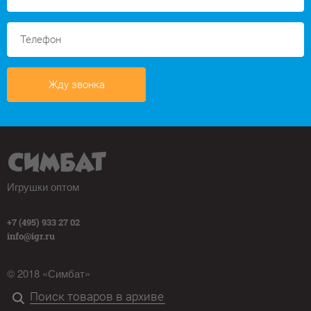
Жду звонка
Игрушки оптом
+7 (495) 933 27 02
info@igr.ru
© 2018 «Симбат»