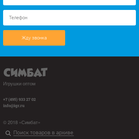
Жду звонка
Игрушки оптом
+7 (495) 933 27 02
info@igr.ru
© 2018 «Симбат»