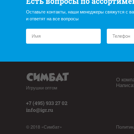
Есть вопросы по ассортиме
Оставьте контакты, наши менеджеры свяжутся с в
и ответят на все вопросы
О комп
Написа
Игрушки оптом
+7 (495) 933 27 02
info@igr.ru
© 2018 «Симбат»
Политик