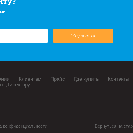
нту?
ами
Жду звонка
ании
Клиентам
Прайс
Где купить
Контакты
ть Директору
а конфиденциальности
Вернуться на стар