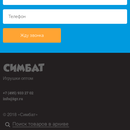
Жду звонка
Игрушки оптом
+7 (495) 933 27 02
info@igr.ru
© 2018 «Симбат»