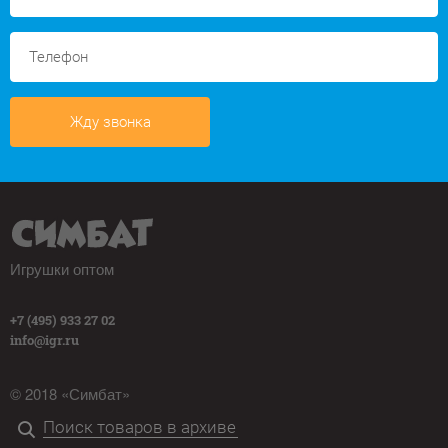
Жду звонка
Игрушки оптом
+7 (495) 933 27 02
info@igr.ru
© 2018 «Симбат»