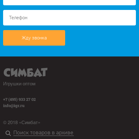
Жду звонка
Игрушки оптом
+7 (495) 933 27 02
info@igr.ru
© 2018 «Симбат»