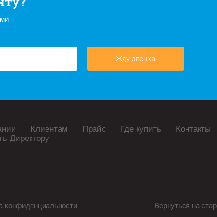
нту?
ами
Жду звонка
ании
Клиентам
Прайс
Где купить
Контакты
ть Директору
а конфиденциальности
Вернуться на стар