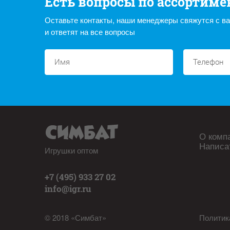
Есть вопросы по ассортиме
Оставьте контакты, наши менеджеры свяжутся с в
и ответят на все вопросы
О комп
Написа
Игрушки оптом
+7 (495) 933 27 02
info@igr.ru
© 2018 «Симбат»
Политик