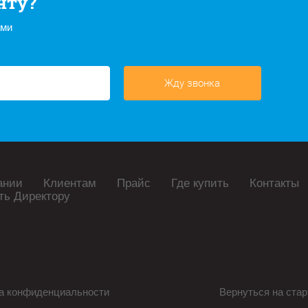
нту?
ами
Жду звонка
ании
Клиентам
Прайс
Где купить
Контакты
ть Директору
а конфиденциальности
Вернуться на стар