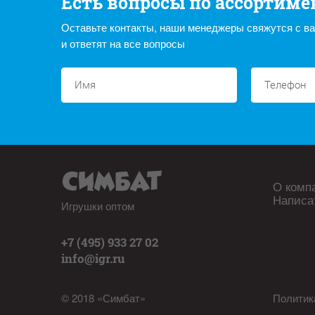
Есть вопросы по ассортиме
Оставьте контакты, наши менеджеры свяжутся с в
и ответят на все вопросы
О комп
Написа
Игрушки оптом
+7 (495) 933 27 02
info@igr.ru
© 2018 «Симбат»
Политик