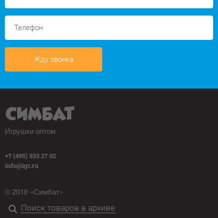
Жду звонка
Игрушки оптом
+7 (495) 933 27 02
info@igr.ru
© 2018 «Симбат»