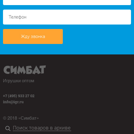
Жду звонка
Игрушки оптом
+7 (495) 933 27 02
info@igr.ru
© 2018 «Симбат»