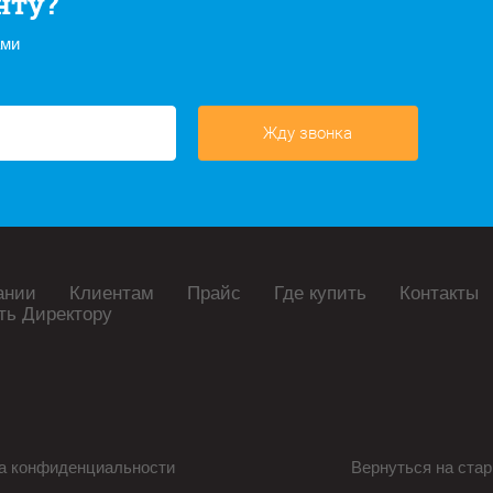
нту?
ами
Жду звонка
ании
Клиентам
Прайс
Где купить
Контакты
ть Директору
а конфиденциальности
Вернуться на стар