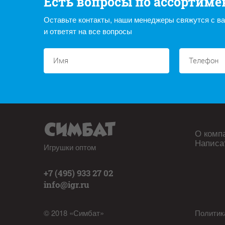
Есть вопросы по ассортиме
Оставьте контакты, наши менеджеры свяжутся с в
и ответят на все вопросы
О комп
Написа
Игрушки оптом
+7 (495) 933 27 02
info@igr.ru
© 2018 «Симбат»
Политик