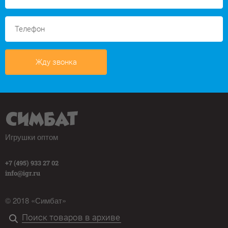
Жду звонка
Игрушки оптом
+7 (495) 933 27 02
info@igr.ru
© 2018 «Симбат»