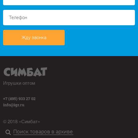
Жду звонка
Игрушки оптом
+7 (495) 933 27 02
info@igr.ru
© 2018 «Симбат»