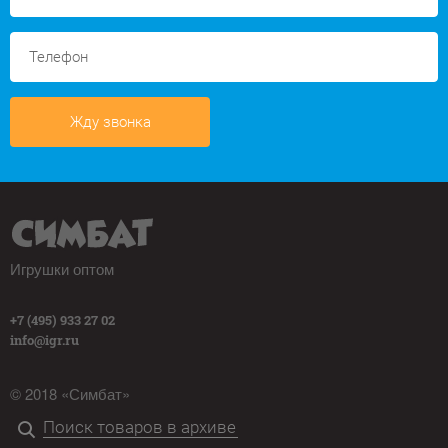
Жду звонка
Игрушки оптом
+7 (495) 933 27 02
info@igr.ru
© 2018 «Симбат»