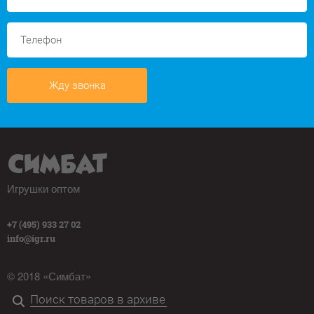
Жду звонка
Игрушки оптом
+7 (495) 933 27 02
info@igr.ru
© 2018 «Симбат»