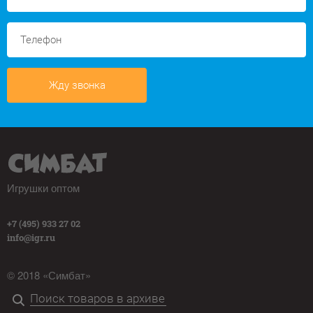
Жду звонка
Игрушки оптом
+7 (495) 933 27 02
info@igr.ru
© 2018 «Симбат»