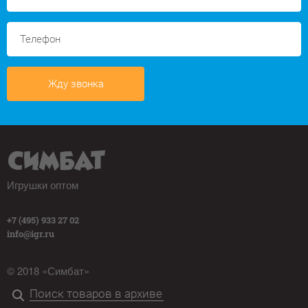
Жду звонка
Игрушки оптом
+7 (495) 933 27 02
info@igr.ru
© 2018 «Симбат»